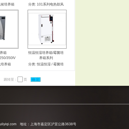
气候培养箱
分类:
101系列电热鼓风
干燥箱
养箱
恒温恒湿培养箱/霉菌培
250/350IV
养箱系列
化培养箱
分类:
恒温恒湿 / 霉菌培
养箱IV型
跳转至：
页
确 定
liyiqi.com 地址：上海市嘉定区沪宜公路3638号