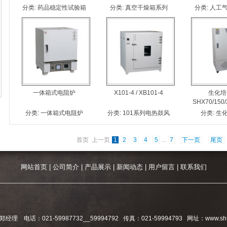
分类:
药品稳定性试验箱
分类:
真空干燥箱系列
分类:
人工
一体箱式电阻炉
X101-4 / XB101-4
生化培
SHX70/150/
分类:
一体箱式电阻炉
分类:
101系列电热鼓风
分类:
生
干燥箱
首页 上一页
1
2
3
4
5
...
7
下一页
尾页
网站首页
|
公司简介
|
产品展示
|
新闻动态
|
用户留言
|
联系我们
：021-59987732__59994792 传真：021-59994793 网址：www.shu