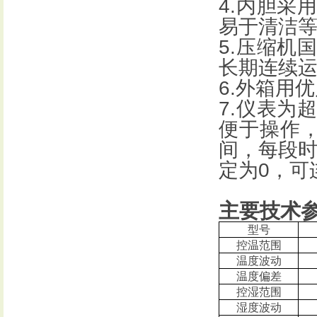
4.
内胆采
易于清洁
5.
压缩机
长期连续
6.
外箱用优
7.
仪表为
便于操作
间，每段
定为
0
，可
主要技术
型号
控温范围
温度波动
温度偏差
控湿范围
湿度波动