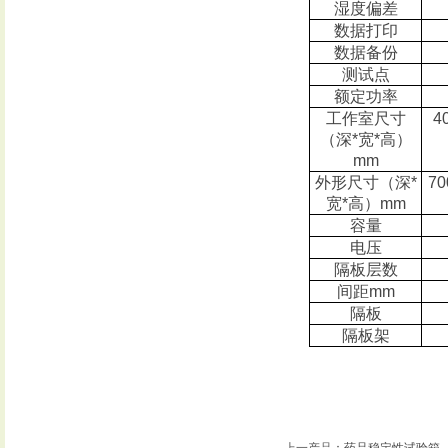
湿度偏差
数据打印
数据备份
测试点
额定功率
工作室尺寸
4
（深
*
宽
*
高）
mm
外形尺寸（深
*
70
宽
*
高）
mm
容量
电压
隔板层数
间距
mm
隔板
隔板架