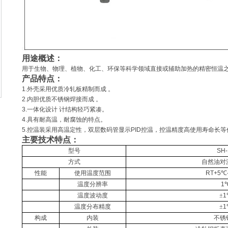
用途概述：
用于生物、物理、植物、化工、环保等科学领域直接或辅助加热的精密恒温
产品特点：
1.
外壳采用优质冷轧板精制而成
。
2.
内胆优质不锈钢焊接而成
。
3.
一体化设计
计结构轻巧紧凑。
4.
具有耐高温，耐腐蚀的特点。
5.
控温装采用高温定性，双层数码管显示
PID
控温，控温精度高使用寿命长等
主要技术特点：
型号
SH-
方式
自然油对
性能
使用温度范围
RT+5
℃
温度分辨率
1
温度波动度
±
1
温度分布精度
±
1
构成
内装
不锈