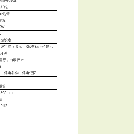
面静电喷涂
铝纤维
加热管
钢板
0W
D
按键设定
，设定温度显示，
3
位数码下位显示
分钟
运行，自动停止
配
定，停电补偿，停电记忆
报警
*265mm
层
50HZ