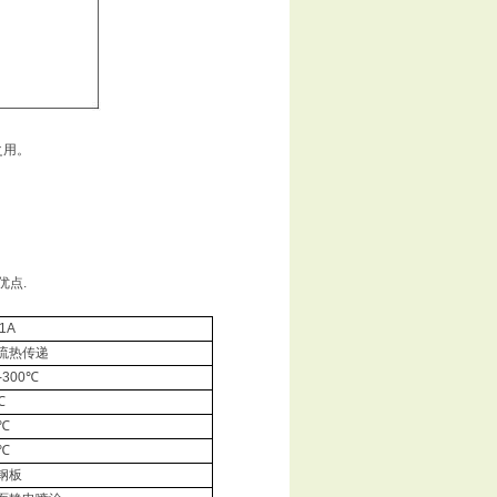
之用。
优点
.
1A
流热传递
-300
℃
℃
℃
℃
钢板