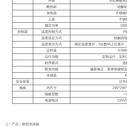
外装
冷轧钢板表
断热材
硅酸
加热器
不锈钢
上盖
不锈
额定功率
180
控制器
温度控制方式
PI
温度设定方式
轻触四
温度表示方式
测定温度显示，
3
位数码上位显示
定时器
0-999
运行功能
定制运行，定时
程序模式
选
附加功能
偏差修正，菜单按键锁
传感器
K
安全装置
过升
规格
内尺寸
290*290
隔板层数
一
电源电压
220V
上一产品
：
新型水浴锅