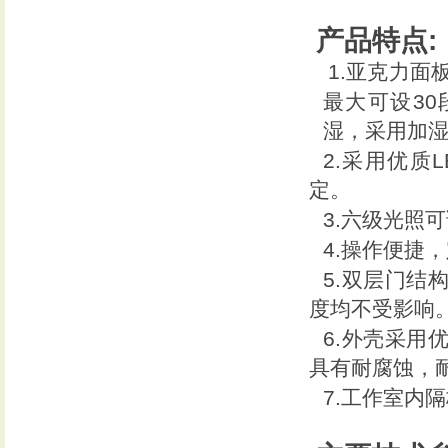
产品特点
:
1.
亚克力面
30
最大可设
湿，采用加
2.
L
采用优质
定。
3.
六级光照可
4.
操作便捷，
5.
双层门结
度均不受影响
6.
外壳采用
具有耐腐蚀，
7.
工作室内隔