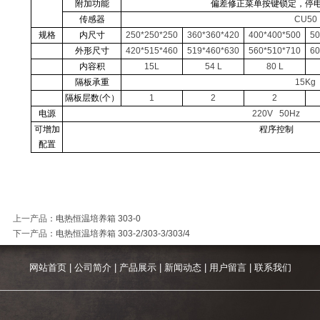
附加功能
偏差修正菜单按键锁定，停
传感器
CU50
规格
内尺寸
250*250*250
360*360*420
400*400*500
50
外形尺寸
420*515*460
519*460*630
560*510*710
60
内容积
15L
54 L
80 L
隔板承重
15Kg
隔板层数
(
个）
1
2
2
电源
220V
50Hz
可增加
程序控制
配置
上一产品
：
电热恒温培养箱 303-0
下一产品
：
电热恒温培养箱 303-2/303-3/303/4
网站首页
|
公司简介
|
产品展示
|
新闻动态
|
用户留言
|
联系我们