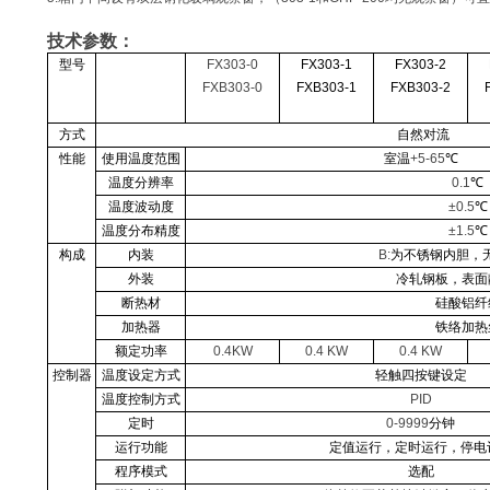
技术参数：
型号
FX303-0
FX303-1
FX303-2
FXB303-0
FXB303-1
FXB303-2
方式
自然对流
性能
使用温度范围
室温
+5-65
℃
温度分辨率
0.1
℃
温度波动度
±0.5
℃
温度分布精度
±1.5
℃
构成
内装
B:
为不锈钢内胆，
外装
冷轧钢板，表面
断热材
硅酸铝纤
加热器
铁络加热
额定功率
0.4KW
0.4 KW
0.4 KW
控制器
温度设定方式
轻触四按键设定
温度控制方式
PID
定时
0-9999
分钟
运行功能
定值运行，定时运行，停电
程序模式
选配