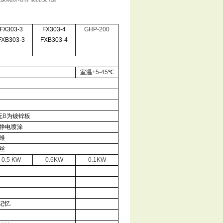
FX303-3
FX303-4
GHP-200
FXB303-3
FXB303-4
室温
+5-45
℃
无
B
为镀锌板
静电喷涂
维
丝
0.5 KW
0.6KW
0.1KW
记忆