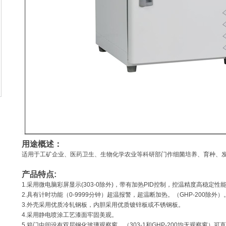
用途概述：
适用于工矿企业、医药卫生、生物化学农业等科研部门作细菌培养、育种、
产品特点:
1.采用微电脑彩屏显示(303-0除外)，带有加热PID控制，控温精度高稳定性
2.具有计时功能（0-9999分钟）超温报警，超温断加热。（GHP-200除外）
3.外壳采用优质冷轧钢板，内胆采用优质镀锌板或不锈钢板。
4.采用静电喷涂工艺漆面牢固美观。
5.箱门中间设有双层钢化玻璃观察窗，（303-1和GHP-200均无观察窗）