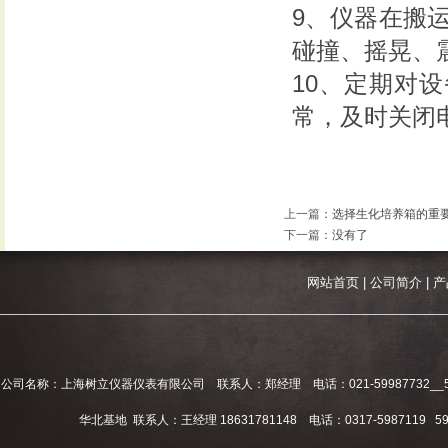
9、仪器在搬
碰撞、摇晃、
10、定期对
常，及时关闭
上一篇
：
选择生化培养箱的重
下一篇
：没有了
网站首页
|
公司简介
|
产
公司名称：上海树立仪器仪表有限公司 联系人：郑经理 电话：021-59987732__59994
华北基地 联系人：王经理 18631781148 电话：0317-5987119 598