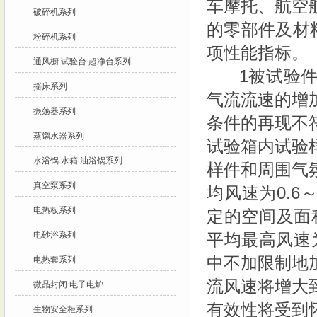
车摩托、航空
破碎机系列
的零部件及材
粉碎机系列
项性能指标。
通风橱 试验台 超净台系列
1被试验件置
摇床系列
气流流速的增
振荡器系列
条件的再现不
蒸馏水器系列
试验箱内试验样
水浴锅 水箱 油浴锅系列
样件和周围气
真空泵系列
均风速为0.6～
电热板系列
定的空间及面积
电砂浴系列
平均最高风速为
中不加限制地
电热套系列
流风速将增大
微晶封闭 电子电炉
有效性将受到
生物安全柜系列