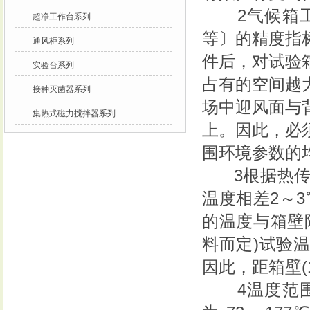
2气候箱工
超净工作台系列
等〕的精度指
通风柜系列
件后，对试验
实验台系列
占有的空间越
接种灭菌器系列
场中迎风面与
集热式磁力搅拌器系列
上。因此，必
围环境参数的
3根据热传导
温度相差2～
的温度与箱壁
料而定)试验
因此，距箱壁(
4温度范围